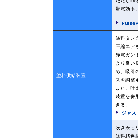
ただし昨
帯電効率
Pulse
塗料タン
圧縮エア
静電ガン
より良い
め、吸引
塗料供給装置
スを調整
また、吐
装置を併
きる。
ジャス
吹き余っ
塗料精選