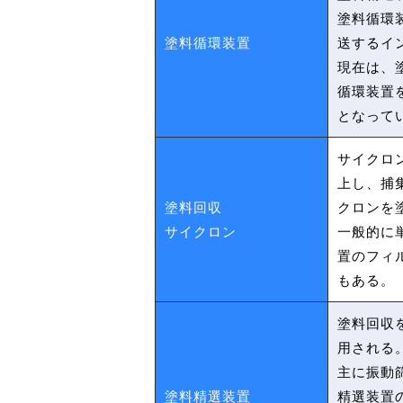
塗料循環
塗料循環装置
送するイ
現在は、
循環装置
となって
サイクロ
上し、捕
塗料回収
クロンを
サイクロン
一般的に
置のフィ
もある。
塗料回収
用される
主に振動
塗料精選装置
精選装置