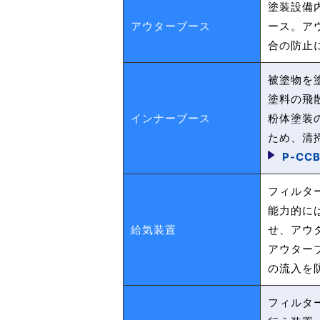
塗装設備
アウターブース
ース。ア
合の防止
被塗物を
塗料の飛
インナーブース
粉体塗装
ため、清
P-CC
フィルタ
能力的に
給気装置
せ、アウ
アウター
の流入を
フィルタ