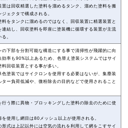
装置は回収精選した塗料を溜めるタンク、溜めた塗料を搬
ンジェクタで構成される。
塗料をタンクに溜めるのではなく、回収装置に精選装置と
を連結し、回収塗料を即座に塗装機に循環する装置が主流
いる。
ンの下部を分割可能な構造にする事で清掃性が飛躍的に向
集効率も90%以上あるため、色替え塗装システムではサイ
塗料回収装置とする事が多い。
単色塗装ではサイクロンを使用する必要はないが、集塵装
ルター負荷低減や、微粉除去の目的などで使用されること
を行う際に異物・ブロッキングした塗料の除去のために使
。
篩を使用し網目は80メッシュ以上が使用される。
の形式は上記以外には空気の流れを利用して網をこすサイ