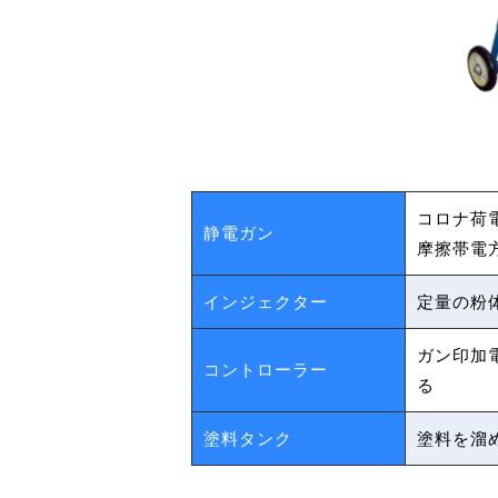
コロナ荷
静電ガン
摩擦帯電
インジェクター
定量の粉
ガン印加電
コントローラー
る
塗料タンク
塗料を溜