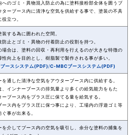
内へのゴミ・異物混入防止の為に塗料接粉部全体を囲うブ
ウターブース内に清浄な空気を供給する事で、塗装の不具
に役立つ。
塗装する為に囲われた空間。
散防止とゴミ・異物の付着防止の役割を持つ。
の場合は、塗料の回収・再利用を行えるのが大きな特徴の
掃性向上を目的とし、樹脂製で製作される事が多い。
Bブースシステム(PDF)
/
C-MBCブースシステム(PDF)
ーを通した清浄な空気をアウターブース内に供給する。
は、インナーブースの排気量より多くの給気能力をもた
ターブース内をプラス圧に保てる量を給気する。
ブース内をプラス圧に保つ事により、工場内の浮遊ゴミ等
防ぐ事が出来る。
ーを介してブース内の空気を吸引し、余分な塗料の捕集を