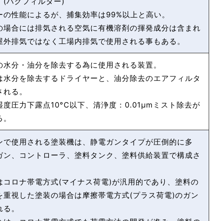
(バグフィルター)
ーの性能によるが、捕集効率は99%以上と高い。
の場合には排気される空気に有機溶剤の揮発成分は含まれ
屋外排気ではなく工場内排気で使用される事もある。
の水分・油分を除去する為に使用される装置。
は水分を除去するドライヤーと、油分除去のエアフィルタ
される。
度圧力下露点10°C以下、清浄度：0.01μmミスト除去が
る。
ンで使用される塗装機は、静電ガンタイプが圧倒的に多
ガン、コントローラ、塗料タンク、塗料供給装置で構成さ
はコロナ帯電方式(マイナス荷電)が汎用的であり、塗料の
を重視した塗装の場合は摩擦帯電方式(プラス荷電)のガン
れる。