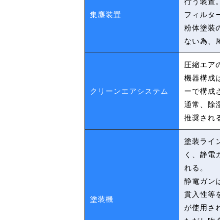
行う装置。
集塵装置
フィルタ
粉体塗装
ない為、
圧縮エア
機器構成
クリーンエアシステム
ーで構成
通常、除湿
推奨され
塗装ライ
く、静電
れる。
静電ガン
貫入性等
塗装機
が使用さ