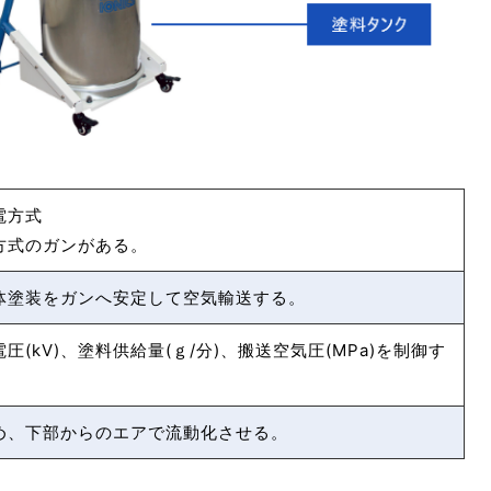
電方式
方式のガンがある。
体塗装をガンへ安定して空気輸送する。
圧(kV)、塗料供給量(ｇ/分)、搬送空気圧(MPa)を制御す
め、下部からのエアで流動化させる。