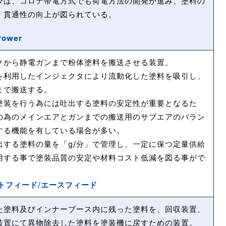
今は、コロナ帯電方式でも荷電方法の開発が進み、塗料の
、貫通性の向上が図られている。
Power
クから静電ガンまで粉体塗料を搬送させる装置。
を利用したインジェクタにより流動化した塗料を吸引し、
まで搬送する。
塗装を行う為には吐出する塗料の安定性が重要となるた
の為のメインエアとガンまでの搬送用のサブエアのバラン
する機能を有している場合が多い。
出する塗料の量を「g/分」で管理し、一定に保つ定量供給
用する事で塗装品質の安定や材料コスト低減を図る事がで
トフィード
/
エースフィード
た塗料及びインナーブース内に残った塗料を、回収装置、
装置にて異物除去した塗料を塗装機に戻すための装置。