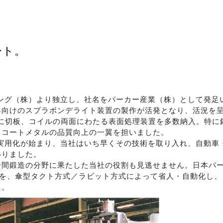
ート。
イジング（株）より独立し、社名をパーカー産業（株）として発足
界向けのスプラボンデライト装置の製作が活発となり、活況を
けに切板、コイルの両面にわたる表面処理装置を多数納入。特
レコートメタルの品質向上の一翼を担いました。
の実用化が始まり、当社はいち早くその技術を取り入れ、自動
いりました。
冷間鍛造の分野に果たした当社の役割も見逃せません。日本パ
式を、傘型タクト方式／ラビット方式によって省人・自動化し、
た。