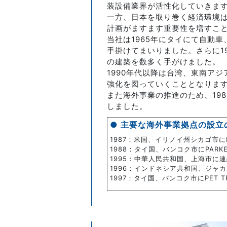
装設備業界が活性化していきま
一方、日本を取り巻く経済環境
計画がますます重要性を増すこ
当社は1965年にタイにて自動
手掛けてまいりました。さらに1
の建築を数多く手がけました。
1990年代以降は台湾、東南ア
強化を図っていくこととなりま
また海外事業の推進のため、19
しました。
● 主要な海外事業拠点の設立
1987：米国、イリノイ州シカゴ市にP
1988：タイ国、バンコク市にPARKER 
1995：中華人民共和国、上海市に
1996：インドネシア共和国、ジャカルタ市に
1997：タイ国、バンコク市にPET TRA