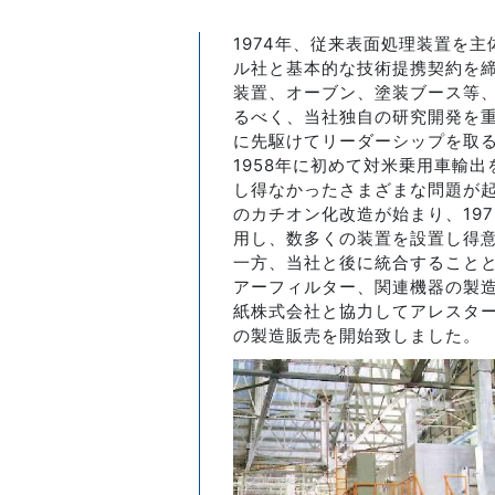
1974年、従来表面処理装置を
ル社と基本的な技術提携契約を
装置、オーブン、塗装ブース等
るべく、当社独自の研究開発を
に先駆けてリーダーシップを取
1958年に初めて対米乗用車輸
し得なかったさまざまな問題が起
のカチオン化改造が始まり、19
用し、数多くの装置を設置し得
一方、当社と後に統合することと
アーフィルター、関連機器の製造
紙株式会社と協力してアレスター
の製造販売を開始致しました。