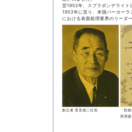
翌1952年、スプラボンデライ
1953年に至り、米国パーカー
における表面処理業界のリーダ
創立者 里見雄二社長
「防錆
実用新