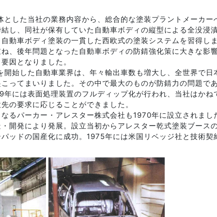
主体とした当社の業務内容から、総合的な塗装プラントメーカ
締結し、同社が保有していた自動車ボディの縦型による全没浸漬
、自動車ボディ塗装の一貫した西欧式の塗装システムを習得し
重ね、後年問題となった自動車ボディの防錆強化策に大きな影
る要因となりました。
出を開始した自動車業界は、年々輸出車数も増大し、全世界で
こってまいりました。その中で最大のものが防錆力の問題であ
79年には表面処理装置のフルディップ化が行われ、当社はか
意先の要求に応じることができました。
なるパーカー・アレスター株式会社も1970年に設立されま
・開発により発展。設立当初からアレスター乾式塗装ブースの
パッドの国産化に成功。1975年には米国リベッジ社と技術