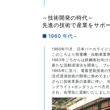
～技術開発の時代～
先進の技術で産業をサポ
■ 1960 年代～
1960年11月、日本パーカラ
このころより弱電機・自動車業
1963年ごろからは鉄鋼各社向
新たな流動浸漬法を開発し、プ
1965年に至り、電着塗装技術
没式浸漬技術の開発に努めてま
さらに技術革新の進展に伴い、
ンデライト+ボンダリューベ方
され、合理化に貢献いたしまし