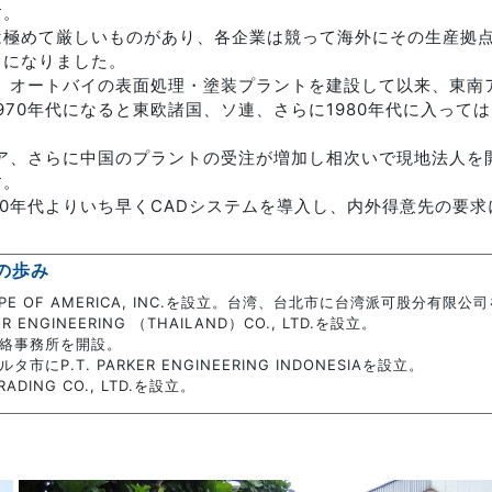
す。
は極めて厳しいものがあり、各企業は競って海外にその生産拠
とになりました。
車、オートバイの表面処理・塗装プラントを建設して以来、東
970年代になると東欧諸国、ソ連、さらに1980年代に入って
ジア、さらに中国のプラントの受注が増加し相次いで現地法人
す。
80年代よりいち早くCADシステムを導入し、内外得意先の要
の歩み
E OF AMERICA, INC.を設立。台湾、台北市に台湾派可股分有限公
ENGINEERING （THAILAND）CO., LTD.を設立。
連絡事務所を開設。
P.T. PARKER ENGINEERING INDONESIAを設立。
DING CO., LTD.を設立。