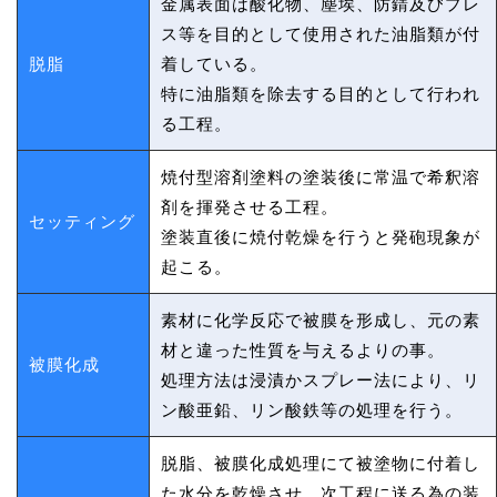
金属表面は酸化物、塵埃、防錆及びプレ
ス等を目的として使用された油脂類が付
脱脂
着している。
特に油脂類を除去する目的として行われ
る工程。
焼付型溶剤塗料の塗装後に常温で希釈溶
剤を揮発させる工程。
セッティング
塗装直後に焼付乾燥を行うと発砲現象が
起こる。
素材に化学反応で被膜を形成し、元の素
材と違った性質を与えるよりの事。
被膜化成
処理方法は浸漬かスプレー法により、リ
ン酸亜鉛、リン酸鉄等の処理を行う。
脱脂、被膜化成処理にて被塗物に付着し
た水分を乾燥させ、次工程に送る為の装