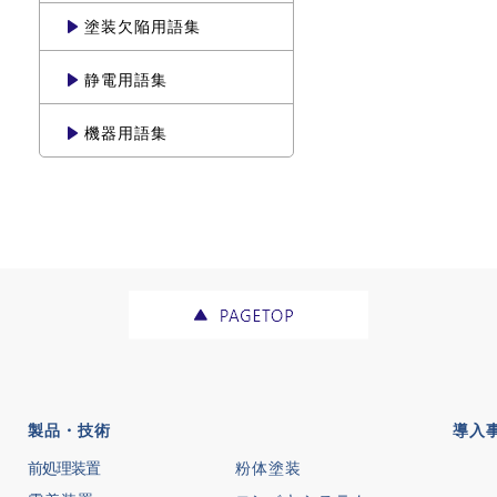
塗装欠陥用語集
静電用語集
機器用語集
製品・技術
導入
前処理装置
粉体塗装