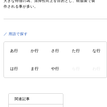
大きな特徴の為、清掃性向上を目的とし、樹脂製で製
作される事が多い。
／ 用語で探す
あ行
か行
さ行
た行
な行
は行
ま行
や行
ら行
わ行
関連記事