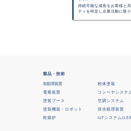
持続可能な成長をお客様と
ティを特定し企業活動に取
製品・技術
前処理装置
粉体塗装
電着装置
コンベヤシステ
塗装ブース
空調システム
塗装機器・ロボット
排水処理装置
乾燥炉
IoTシステム(LEA