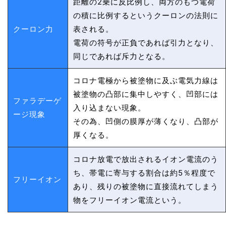
距離の2乗に反比例し、両方のもつ電荷
の積に比例するというクーロンの法則に
クーロン力
表される。
電荷の符号が正負であれば引力となり、
同じであれば斥力となる。
コロナ電極から被塗物に及ぶ電気力線は
被塗物の凸部に集中しやすく、凹部には
ファラデーゲ
入り込まない現象。
ージ現象
その為、凹側の膜厚が薄くなり、凸部が
厚くなる。
コロナ放電で放出されるイオン電流のう
ち、帯電に寄与する割合は約5％程度で
フリーイオン
あり、残りの被塗物に直接流れてしまう
物をフリーイオン電流という。