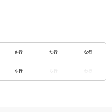
さ行
た行
な行
や行
ら行
わ行