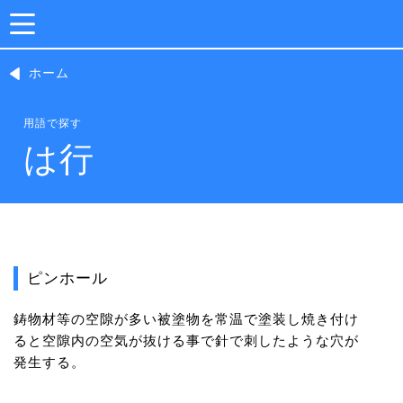
ホーム
用語で探す
は行
ピンホール
鋳物材等の空隙が多い被塗物を常温で塗装し焼き付け
ると空隙内の空気が抜ける事で針で刺したような穴が
発生する。