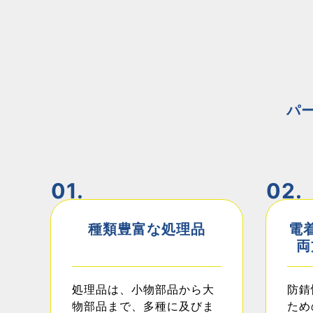
パ
01.
02.
種類豊富な処理品
電
両
処理品は、小物部品から大
防錆
物部品まで、多種に及びま
ため