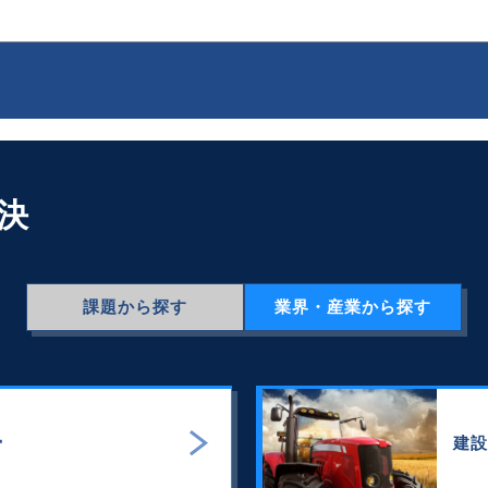
解決
課題
から探す
業界・産業
から探す
骨
建設