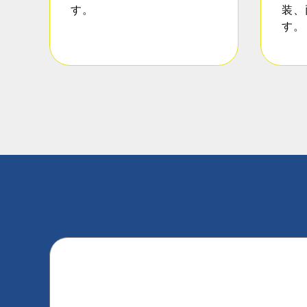
す。
装、
す。