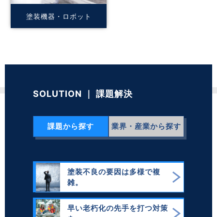
塗装機器・ロボット
© 2014-
2026
PARKER ENGINEERING CO.,LTD.
SOLUTION ｜ 課題解決
課題
から探す
業界・産業
から探す
塗装不良の要因は多様で複
雑。
早い老朽化の先手を打つ対策