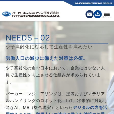
NEEDS－02
少子高齢化に対応して生産性を高めたい
労働人口の減少に備えた対策は必須。
少子高齢化の進む日本において、企業には少ない人
員で生産性を向上させる仕組みが求められていま
す。
パーカーエンジニアリングは、塗装およびマテリア
ルハンドリングのロボット化、IoT、将来的に対応可
能なAI、MR（複合現実）といった
デジタルの力を活