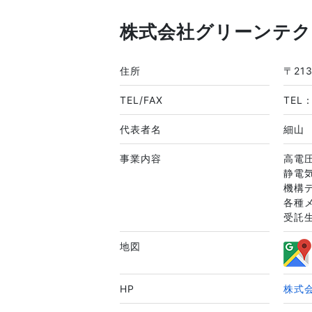
株式会社グリーンテク
住所
〒21
TEL/FAX
TEL：
代表者名
細山
事業内容
高電
静電
機構
各種
受託
地図
HP
株式会