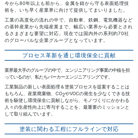
今から80年以上も前から、金属を錆から守る表面処理技
術を、いち早く産業界に向けて提供してまいりました。
工業の高度化の流れの中で、自動車、鉄鋼、電気機器など
の基幹産業から先端産業まで、幅広い業界から必要とされ
るさまざまな要望に対応。現在では国内外の系列約70社
のグローバルな企業グループとなっています。
プロセス革新を通じ環境保全に貢献
業界最大手のグループの中で、エンジニアリング事業の中核を担
っているのが、私たちパーカーエンジニアリングです。
工業製品の新しい表面処理＆塗装プロセスを提案することは
もちろん、産業廃棄物、CO
やVOCの発生を少なくできる技
2
術を駆使し環境保全に貢献しながら、モノづくりにかかわる
人々の生産性向上に寄与することを、最重要のミッションと
して取り組んでいます。
塗装に関わる工程にフルラインで対応