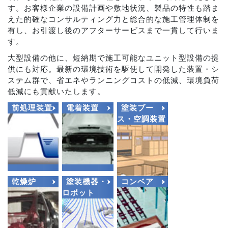
す。お客様企業の設備計画や敷地状況、製品の特性も踏ま
えた的確なコンサルティング力と総合的な施工管理体制を
有し、お引渡し後のアフターサービスまで一貫して行いま
す。
大型設備の他に、短納期で施工可能なユニット型設備の提
供にも対応。最新の環境技術を駆使して開発した装置・シ
ステム群で、省エネやランニングコストの低減、環境負荷
低減にも貢献いたします。
前処理装置
電着装置
塗装ブー
ス・空調装置
乾燥炉
塗装機器・
コンベア
ロボット