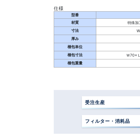
仕様
型番
材質
特殊加
寸法
W
厚み
梱包単位
梱包寸法
Ｗ70×Ｌ
梱包重量
受注生産
フィルター・消耗品