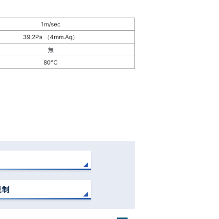
1m/sec
39.2Pa （4mm.Aq）
無
80℃
規制