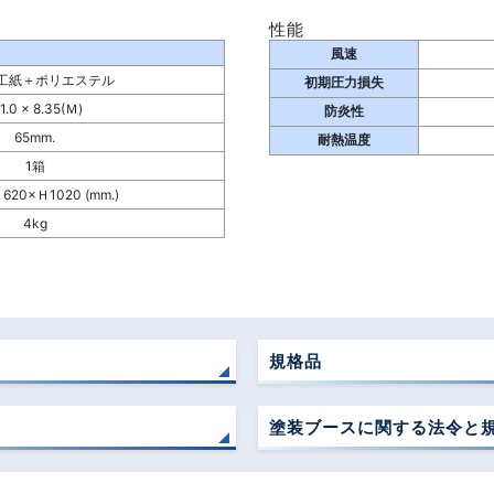
性能
風速
工紙＋ポリエステル
初期圧力損失
1.0 × 8.35(Ｍ)
防炎性
65mm.
耐熱温度
1箱
620×Ｈ1020 (mm.)
4kg
規格品
塗装ブースに関する法令と