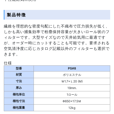
製品特徴
繊維を理想的な密度勾配にした不織布で圧力損失が低く、
しかも高い捕集効率で粉塵保持容量が大きいロール状のフ
ィルターです。大型サイズなので天井給気用に最適です
が、オーダー時にカットすることも可能です。要求される
空気清浄度に応じカタログ記載以外のフィルターも選択で
きます。
仕様
型番
PS#8
材質
ポリエステル
寸法
Ｗ1.7×Ｌ20 (M)
厚み
19mm.
梱包単位
1ロール
梱包寸法
Φ650×17.5Ｍ
梱包重量
12kg