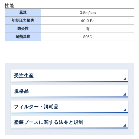
性能
風速
0.5m/sec
初期圧力損失
40.0 Pa
防炎性
有
耐熱温度
80℃
受注生産
規格品
フィルター・消耗品
塗装ブースに関する法令と規制