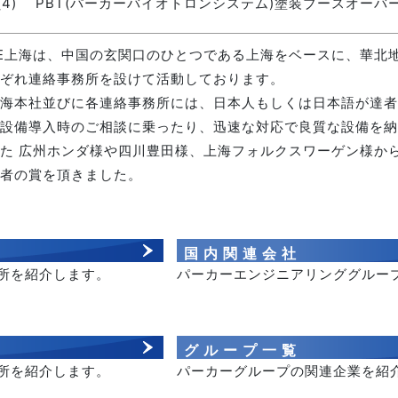
(4)
PBT(パーカーバイオトロンシステム)塗装ブースオー
E上海は、中国の玄関口のひとつである上海をベースに、華北
ぞれ連絡事務所を設けて活動しております。
海本社並びに各連絡事務所には、日本人もしくは日本語が達者
設備導入時のご相談に乗ったり、迅速な対応で良質な設備を納
た 広州ホンダ様や四川豊田様、上海フォルクスワーゲン様か
者の賞を頂きました。
国内関連会社
所を紹介します。
パーカーエンジニアリンググルー
グループ一覧
所を紹介します。
パーカーグループの関連企業を紹