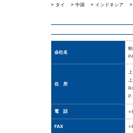
タイ
中国
インドネシア
帕
会社名
P
上
上
住 所
R
P.
電 話
+
FAX
+