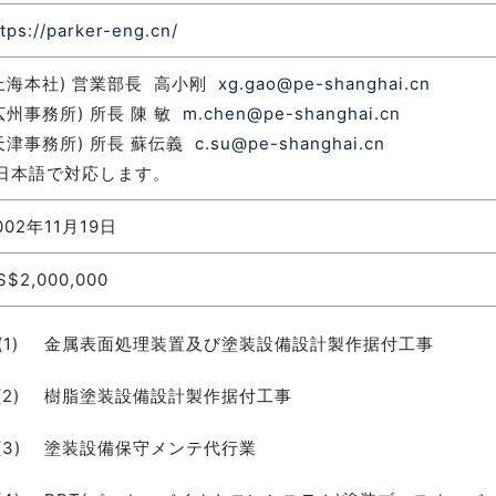
ttps://parker-eng.cn/
上海本社) 営業部長 高小刚
xg.gao@pe-shanghai.cn
広州事務所) 所長 陳 敏
m.chen@pe-shanghai.cn
天津事務所) 所長 蘇伝義
c.su@pe-shanghai.cn
日本語で対応します。
002年11月19日
S$2,000,000
(1)
金属表面処理装置及び塗装設備設計製作据付工事
(2)
樹脂塗装設備設計製作据付工事
(3)
塗装設備保守メンテ代行業