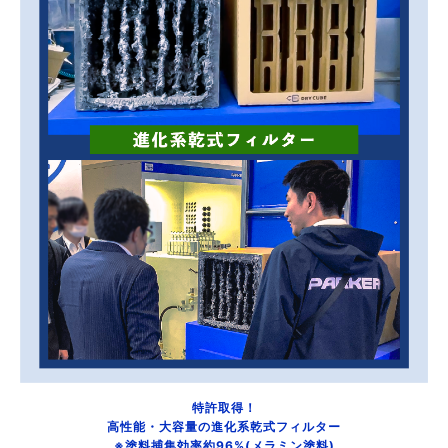
特許取得！
高性能・大容量の進化系乾式フィルター
※塗料捕集効率約96%(メラミン塗料)