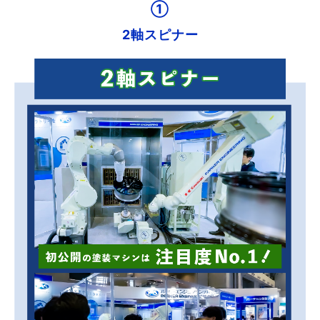
①
2軸スピナー