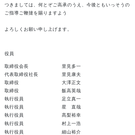
つきましては、何とぞご高承のうえ、今後ともいっそうの
ご指導ご鞭撻を賜りますよう
よろしくお願い申し上げます。
役員
取締役会長
里見多一
代表取締役社長
里見康夫
取締役
大澤正文
取締役
飯高英哉
執行役員
足立真一
執行役員
星 直哉
執行役員
髙梨裕幸
執行役員
村上一浩
執行役員
細山裕介