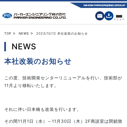
>
>
TOP
NEWS
2023/10/12
本社改装のお知らせ
NEWS
本社改装のお知らせ
この度、技術開発センターリニューアルを行い、技術部が
11
月より移転いたします。
それに伴い日本橋も改装を行います。
その間
11
月
1
日（水）～
11
月
30
日（木）2F商談室は閉鎖致