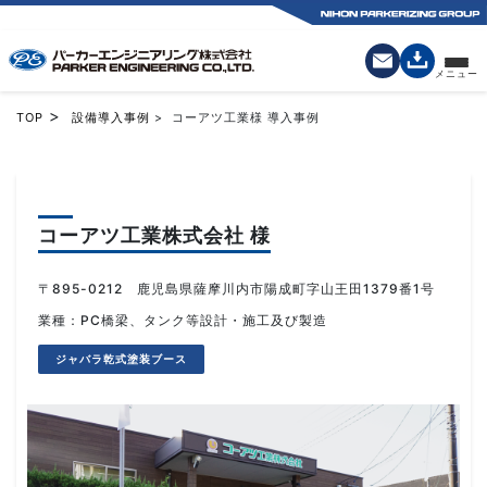
>
TOP
設備導入事例
> コーアツ工業様 導入事例
コーアツ工業株式会社 様
〒895-0212 鹿児島県薩摩川内市陽成町字山王田1379番1号
業種：PC橋梁、タンク等設計・施工及び製造
ジャバラ乾式塗装ブース