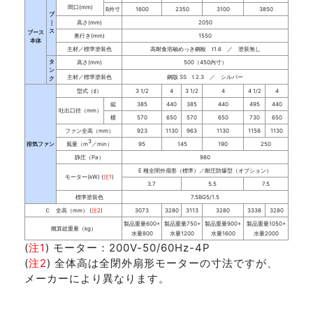
間口(mm)
B外寸
1600
2350
3100
3850
ブ
｜
高さ(mm)
2050
ス
ブース
奥行き(mm)
1550
本体
主材／標準塗装色
高耐食溶融めっき鋼板 t1.6 ／ 塗装無し
タ
高さ(mm)
500（450内寸）
ン
主材／標準塗装色
鋼版 SS t 2.3 ／ シルバー
ク
型式（♯）
3 1/2
4
3 1/2
4
4 1/2
4
縦
385
440
385
440
495
440
吐出口径（mm）
横
570
650
570
650
730
650
ファン全高（mm）
923
1130
963
1130
1158
1130
3
排気ファン
風量（m
／min）
95
145
190
250
静圧（Pa）
980
E 種全閉外扇形（標準）／耐圧防爆型（オプション）
モーター(kW) (
注1
)
3.7
5.5
7.5
標準塗装色
7.5BG5/1.5
Ｃ 全高（mm） (
注2
)
3073
3280
3113
3280
3338
3280
製品重量600+
製品重量750+
製品重量900+
製品重量1050+
概算総重量（kg）
水量800
水量1200
水量1600
水量2000
(
注1
) モーター：200V-50/60Hz-4P
(
注2
) 全体高は全閉外扇形モーターの寸法ですが、
メーカーにより異なります。