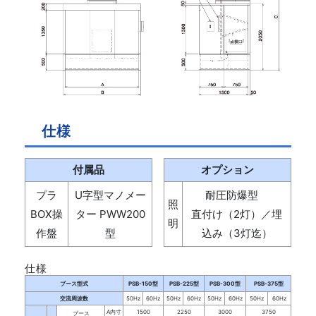
仕様
付属品
オプション
プラ
U字型マノメー
耐圧防爆型
照
BOX操
ター PWW200
直付け（2灯）／埋
明
作盤
型
込み（3灯迄）
仕様
ブース型式
PSB-150型
PSB-225型
PSB-300型
PSB-375型
交流周波数
50Hz
60Hz
50Hz
60Hz
50Hz
60Hz
50Hz
60Hz
A内寸
1500
2250
3000
3750
ブース