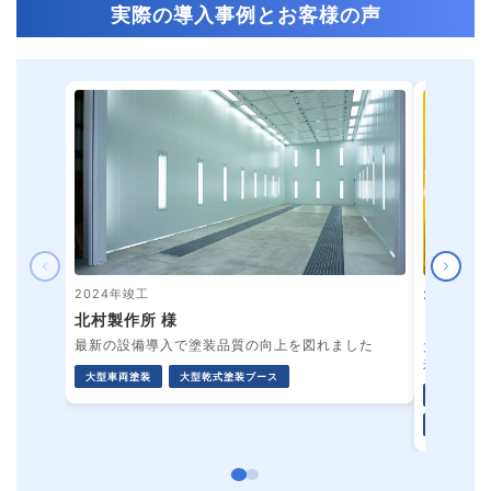
実際の導入事例とお客様の声
2024年竣工
2024年竣
北村製作所 様
日本トレ
最新の設備導入で塗装品質の向上を図れました
大型化す
来ました
大型車両塗装
大型乾式塗装ブース
ショットブ
搬送設備